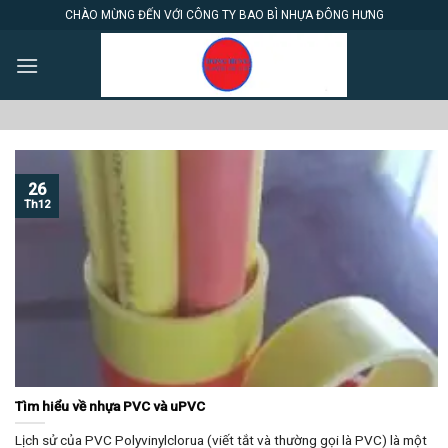
Skip
CHÀO MỪNG ĐẾN VỚI CÔNG TY BAO BÌ NHỰA ĐÔNG HƯNG
to
content
26
Th12
Tìm hiểu về nhựa PVC và uPVC
Lịch sử của PVC Polyvinylclorua (viết tắt và thường gọi là PVC) là một