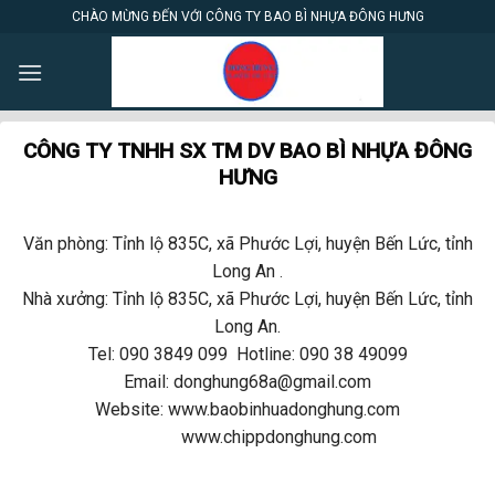
Skip
CHÀO MỪNG ĐẾN VỚI CÔNG TY BAO BÌ NHỰA ĐÔNG HƯNG
to
content
CÔNG TY TNHH SX TM DV BAO BÌ NHỰA ĐÔNG
HƯNG
Văn phòng: Tỉnh lộ 835C, xã Phước Lợi, huyện Bến Lức, tỉnh
Long An
.
Nhà xưởng: Tỉnh lộ 835C, xã Phước Lợi, huyện Bến Lức, tỉnh
Long An.
Tel: 090 3849 099 Hotline: 090 38 49099
Email: donghung68a@gmail.com
Website: www.baobinhuadonghung.com
www.chippdonghung.com