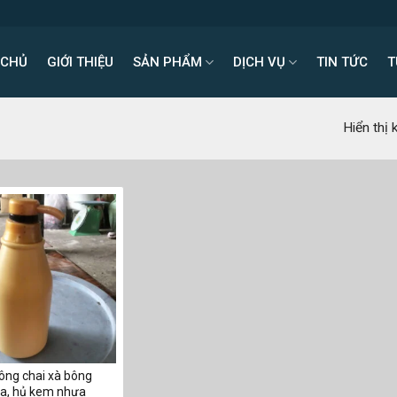
 CHỦ
GIỚI THIỆU
SẢN PHẨM
DỊCH VỤ
TIN TỨC
T
Hiển thị 
ông chai xà bông
a, hủ kem nhựa