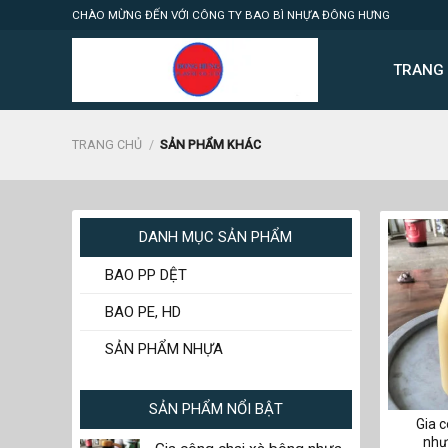
Skip
CHÀO MỪNG ĐẾN VỚI CÔNG TY BAO BÌ NHỰA ĐÔNG HƯNG
to
content
TRANG
TRANG CHỦ
/
SẢN PHẨM KHÁC
DANH MỤC SẢN PHẨM
BAO PP DỆT
BAO PE, HD
SẢN PHẨM NHỰA
SẢN PHẨM NỔI BẬT
Gia c
nhự