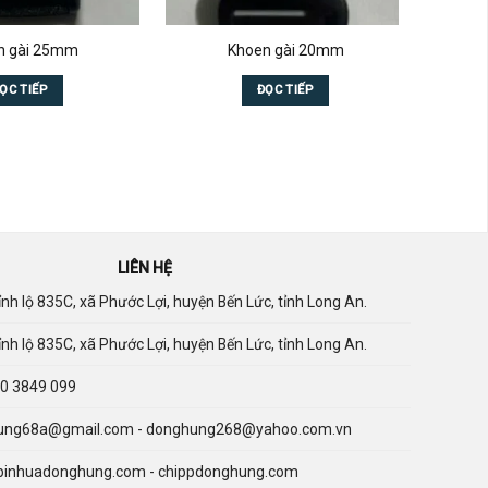
n gài 25mm
Khoen gài 20mm
Đó
ỌC TIẾP
ĐỌC TIẾP
LIÊN HỆ
nh lộ 835C, xã Phước Lợi, huyện Bến Lức, tỉnh Long An.
nh lộ 835C, xã Phước Lợi, huyện Bến Lức, tỉnh Long An.
0 3849 099
ng68a@gmail.com - donghung268@yahoo.com.vn
binhuadonghung.com - chippdonghung.com