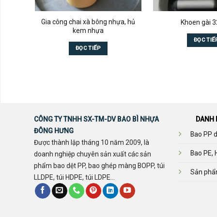
Gia công chai xà bông nhựa, hủ
Khoen gài
kem nhựa
ĐỌC TIẾ
ĐỌC TIẾP
CÔNG TY TNHH SX-TM-DV BAO BÌ NHỰA
DANH 
ĐÔNG HƯNG
Bao PP d
Được thành lập tháng 10 năm 2009, là
Bao PE, 
doanh nghiệp chuyên sản xuất các sản
phẩm bao dệt PP, bao ghép màng BOPP, túi
Sản phẩ
LLDPE, túi HDPE, túi LDPE...