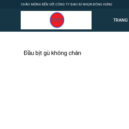
Skip
CHÀO MỪNG ĐẾN VỚI CÔNG TY BAO BÌ NHỰA ĐÔNG HƯNG
to
content
TRANG
Đầu bịt gù không chân