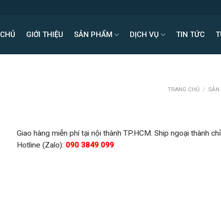
 CHỦ
GIỚI THIỆU
SẢN PHẨM
DỊCH VỤ
TIN TỨC
T
TRANG CHỦ
/
SẢN
Giao hàng miễn phí tại nội thành TP.HCM. Ship ngoại thành chỉ
Hotline (Zalo):
090 3849 099