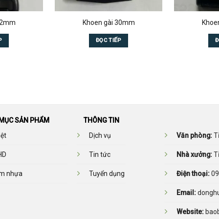
 32mm
Khoen gài 30mm
Khoe
P
ĐỌC TIẾP
Đ
MỤC SẢN PHẨM
THÔNG TIN
ệt
Dịch vụ
Văn phòng:
Tỉ
HD
Tin tức
Nhà xưởng:
Tỉ
m nhựa
Tuyển dụng
Điện thoại:
09
Email:
donghu
Website:
bao