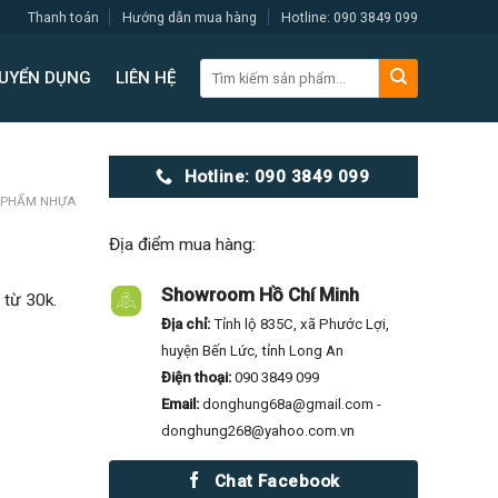
Thanh toán
Hướng dẫn mua hàng
Hotline: 090 3849 099
Tìm
UYỂN DỤNG
LIÊN HỆ
kiếm:
Hotline: 090 3849 099
 PHẨM NHỰA
Địa điểm mua hàng:
Showroom Hồ Chí Minh
 từ 30k.
Địa chỉ:
Tỉnh lộ 835C, xã Phước Lợi,
huyện Bến Lức, tỉnh Long An
Điện thoại:
090 3849 099
Email:
donghung68a@gmail.com -
donghung268@yahoo.com.vn
Chat Facebook