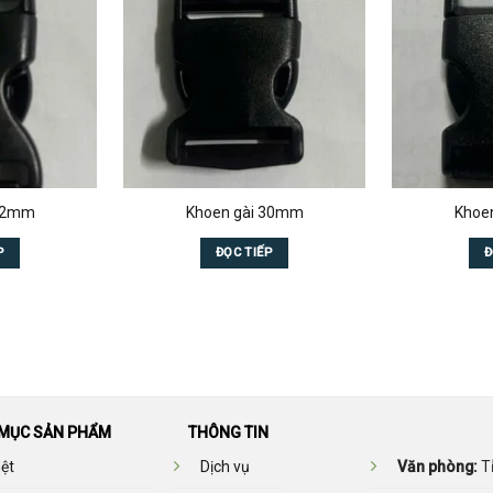
 32mm
Khoen gài 30mm
Khoe
P
ĐỌC TIẾP
Đ
MỤC SẢN PHẨM
THÔNG TIN
ệt
Dịch vụ
Văn phòng:
Tỉ