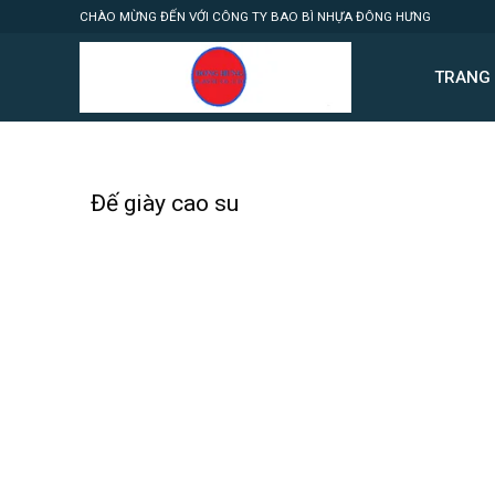
Skip
CHÀO MỪNG ĐẾN VỚI CÔNG TY BAO BÌ NHỰA ĐÔNG HƯNG
to
content
TRANG
Đế giày cao su