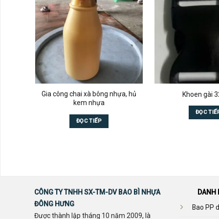
Gia công chai xà bông nhựa, hủ
Khoen gài
kem nhựa
ĐỌC TIẾ
ĐỌC TIẾP
CÔNG TY TNHH SX-TM-DV BAO BÌ NHỰA
DANH 
ĐÔNG HƯNG
Bao PP d
Được thành lập tháng 10 năm 2009, là