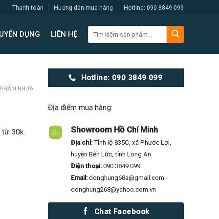
Thanh toán
Hướng dẫn mua hàng
Hotline: 090 3849 099
Tìm
UYỂN DỤNG
LIÊN HỆ
kiếm:
Hotline: 090 3849 099
 PHẨM NHỰA
Địa điểm mua hàng:
Showroom Hồ Chí Minh
 từ 30k.
Địa chỉ:
Tỉnh lộ 835C, xã Phước Lợi,
huyện Bến Lức, tỉnh Long An
Điện thoại:
090 3849 099
Email:
donghung68a@gmail.com -
donghung268@yahoo.com.vn
Chat Facebook