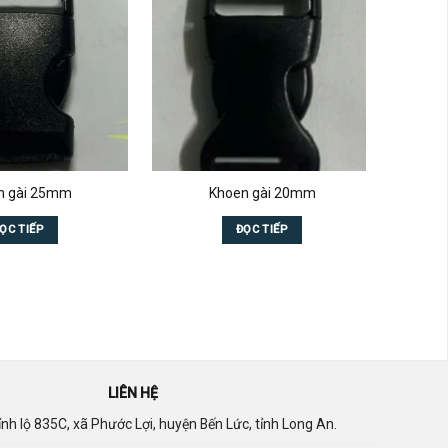
n gài 25mm
Khoen gài 20mm
Đó
ỌC TIẾP
ĐỌC TIẾP
LIÊN HỆ
nh lộ 835C, xã Phước Lợi, huyện Bến Lức, tỉnh Long An.