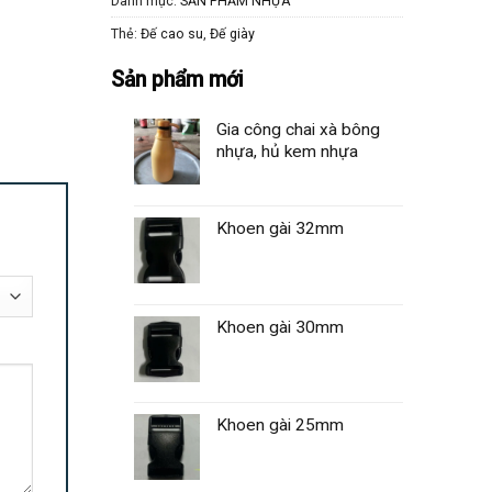
Danh mục:
SẢN PHẨM NHỰA
Thẻ:
Đế cao su
,
Đế giày
Sản phẩm mới
Gia công chai xà bông
nhựa, hủ kem nhựa
Khoen gài 32mm
Khoen gài 30mm
Khoen gài 25mm