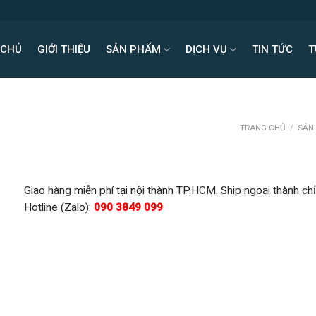
 CHỦ
GIỚI THIỆU
SẢN PHẨM
DỊCH VỤ
TIN TỨC
T
TRANG CHỦ
/
SẢN
Giao hàng miễn phí tại nội thành TP.HCM. Ship ngoại thành chỉ
Hotline (Zalo):
090 3849 099