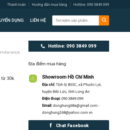
Thanh toán
Hướng dẫn mua hàng
Hotline: 090 3849 099
Tìm
UYỂN DỤNG
LIÊN HỆ
kiếm:
Hotline: 090 3849 099
 PHẨM NHỰA
Địa điểm mua hàng:
Showroom Hồ Chí Minh
 từ 30k.
Địa chỉ:
Tỉnh lộ 835C, xã Phước Lợi,
huyện Bến Lức, tỉnh Long An
Điện thoại:
090 3849 099
Email:
donghung68a@gmail.com -
donghung268@yahoo.com.vn
Chat Facebook