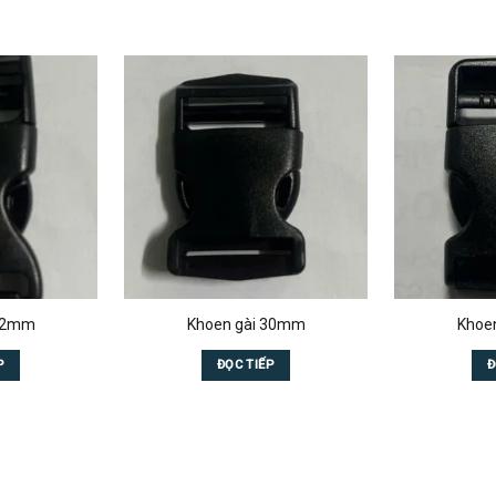
 32mm
Khoen gài 30mm
Khoe
P
ĐỌC TIẾP
Đ