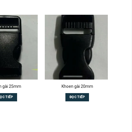
n gài 25mm
Khoen gài 20mm
Đó
ỌC TIẾP
ĐỌC TIẾP