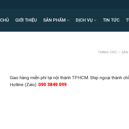
 CHỦ
GIỚI THIỆU
SẢN PHẨM
DỊCH VỤ
TIN TỨC
T
TRANG CHỦ
/
SẢN
Giao hàng miễn phí tại nội thành TP.HCM. Ship ngoại thành chỉ
Hotline (Zalo):
090 3849 099