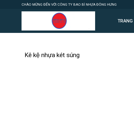
Skip
CHÀO MỪNG ĐẾN VỚI CÔNG TY BAO BÌ NHỰA ĐÔNG HƯNG
to
content
TRANG
Kê kệ nhựa két súng