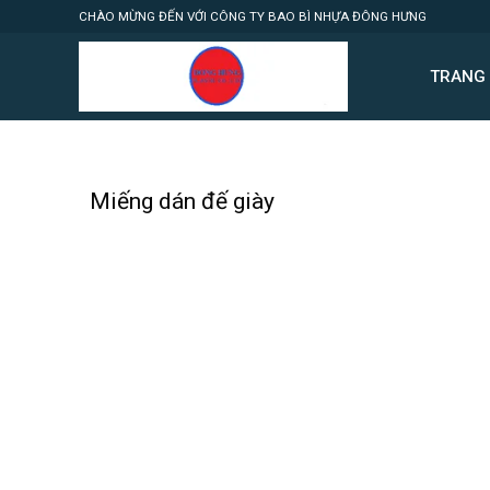
Skip
CHÀO MỪNG ĐẾN VỚI CÔNG TY BAO BÌ NHỰA ĐÔNG HƯNG
to
content
TRANG
Miếng dán đế giày