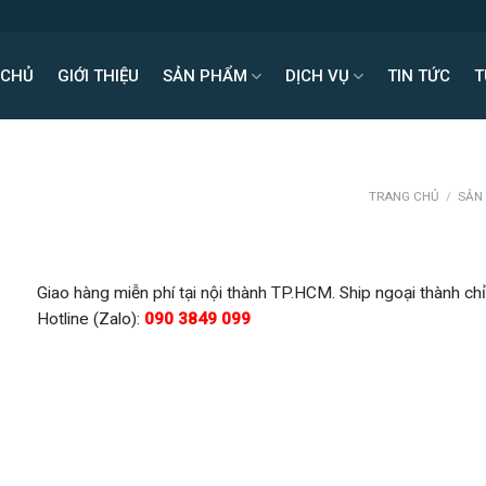
 CHỦ
GIỚI THIỆU
SẢN PHẨM
DỊCH VỤ
TIN TỨC
T
TRANG CHỦ
/
SẢN
Giao hàng miễn phí tại nội thành TP.HCM. Ship ngoại thành chỉ
Hotline (Zalo):
090 3849 099