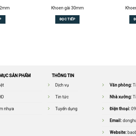
 32mm
Khoen gài 30mm
Khoe
P
ĐỌC TIẾP
Đ
MỤC SẢN PHẨM
THÔNG TIN
ệt
Dịch vụ
Văn phòng:
Tỉ
HD
Tin tức
Nhà xưởng:
Tỉ
m nhựa
Tuyển dụng
Điện thoại:
09
Email:
donghu
Website:
bao