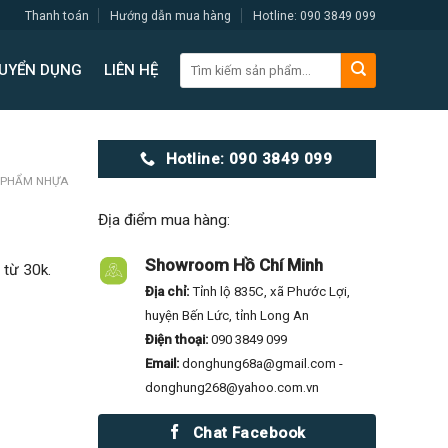
Thanh toán
Hướng dẫn mua hàng
Hotline: 090 3849 099
Tìm
UYỂN DỤNG
LIÊN HỆ
kiếm:
Hotline: 090 3849 099
 PHẨM NHỰA
Địa điểm mua hàng:
Showroom Hồ Chí Minh
 từ 30k.
Địa chỉ:
Tỉnh lộ 835C, xã Phước Lợi,
huyện Bến Lức, tỉnh Long An
Điện thoại:
090 3849 099
Email:
donghung68a@gmail.com -
donghung268@yahoo.com.vn
Chat Facebook