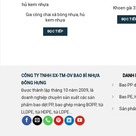
Khoen gài
Gia công chai xà bông nhựa, hủ
ĐỌC TIẾ
kem nhựa
ĐỌC TIẾP
CÔNG TY TNHH SX-TM-DV BAO BÌ NHỰA
DANH 
ĐÔNG HƯNG
Bao PP d
Được thành lập tháng 10 năm 2009, là
Bao PE, 
doanh nghiệp chuyên sản xuất các sản
phẩm bao dệt PP, bao ghép màng BOPP, túi
Sản phẩ
LLDPE, túi HDPE, túi LDPE...