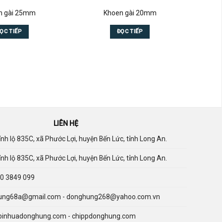
n gài 25mm
Khoen gài 20mm
Đó
ỌC TIẾP
ĐỌC TIẾP
LIÊN HỆ
nh lộ 835C, xã Phước Lợi, huyện Bến Lức, tỉnh Long An.
nh lộ 835C, xã Phước Lợi, huyện Bến Lức, tỉnh Long An.
0 3849 099
ng68a@gmail.com - donghung268@yahoo.com.vn
binhuadonghung.com - chippdonghung.com