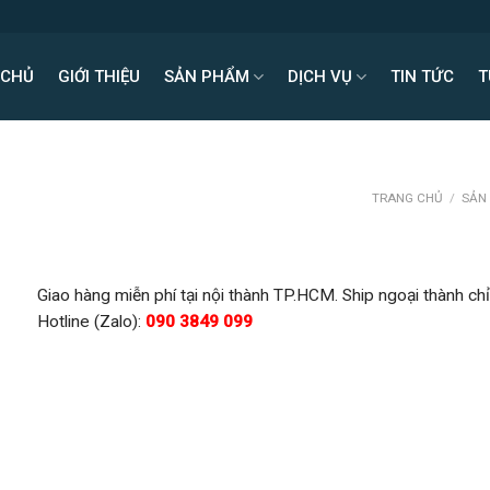
 CHỦ
GIỚI THIỆU
SẢN PHẨM
DỊCH VỤ
TIN TỨC
T
TRANG CHỦ
/
SẢN
Giao hàng miễn phí tại nội thành TP.HCM. Ship ngoại thành chỉ
Hotline (Zalo):
090 3849 099