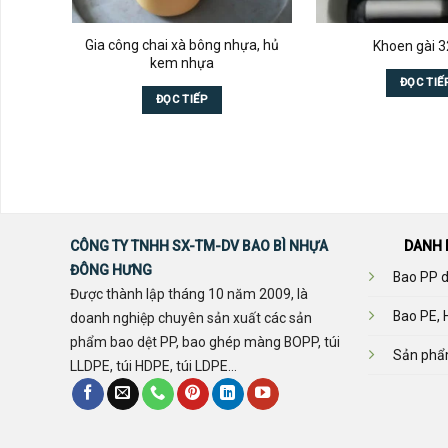
Gia công chai xà bông nhựa, hủ
Khoen gài
kem nhựa
ĐỌC TIẾ
ĐỌC TIẾP
CÔNG TY TNHH SX-TM-DV BAO BÌ NHỰA
DANH 
ĐÔNG HƯNG
Bao PP d
Được thành lập tháng 10 năm 2009, là
Bao PE, 
doanh nghiệp chuyên sản xuất các sản
phẩm bao dệt PP, bao ghép màng BOPP, túi
Sản phẩ
LLDPE, túi HDPE, túi LDPE...