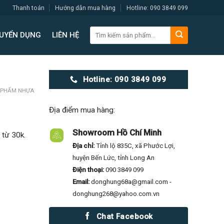
Thanh toán
Hướng dẫn mua hàng
Hotline: 090 3849 099
Tìm
UYỂN DỤNG
LIÊN HỆ
kiếm:
Hotline: 090 3849 099
 PHẨM NHỰA
Địa điểm mua hàng:
Showroom Hồ Chí Minh
 từ 30k.
Địa chỉ:
Tỉnh lộ 835C, xã Phước Lợi,
huyện Bến Lức, tỉnh Long An
Điện thoại:
090 3849 099
Email:
donghung68a@gmail.com -
donghung268@yahoo.com.vn
Chat Facebook