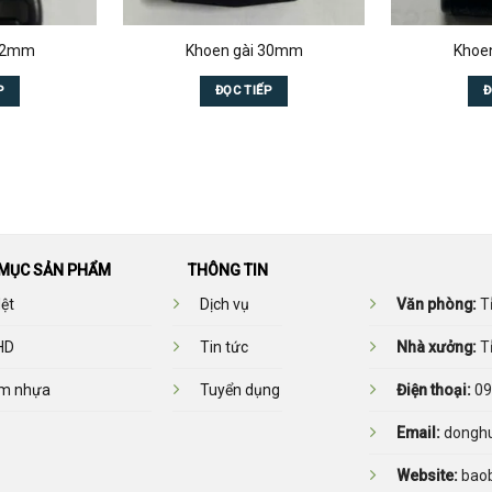
 32mm
Khoen gài 30mm
Khoe
P
ĐỌC TIẾP
Đ
MỤC SẢN PHẨM
THÔNG TIN
ệt
Dịch vụ
Văn phòng:
Tỉ
HD
Tin tức
Nhà xưởng:
Tỉ
m nhựa
Tuyển dụng
Điện thoại:
09
Email:
donghu
Website:
bao