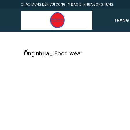
Skip
CHÀO MỪNG ĐẾN VỚI CÔNG TY BAO BÌ NHỰA ĐÔNG HƯNG
to
content
TRANG
Ống nhựa_ Food wear