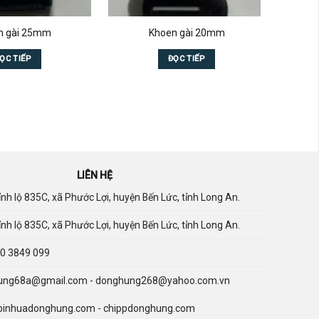
n gài 25mm
Khoen gài 20mm
Đó
ỌC TIẾP
ĐỌC TIẾP
LIÊN HỆ
nh lộ 835C, xã Phước Lợi, huyện Bến Lức, tỉnh Long An.
nh lộ 835C, xã Phước Lợi, huyện Bến Lức, tỉnh Long An.
0 3849 099
ng68a@gmail.com - donghung268@yahoo.com.vn
binhuadonghung.com - chippdonghung.com