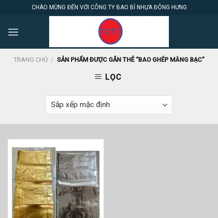
Skip
CHÀO MỪNG ĐẾN VỚI CÔNG TY BAO BÌ NHỰA ĐÔNG HƯNG
to
content
TRANG CHỦ
/
SẢN PHẨM ĐƯỢC GẮN THẺ “BAO GHÉP MÀNG BẠC”
LỌC