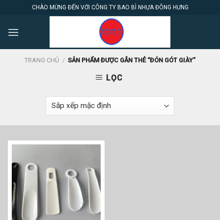
Skip
CHÀO MỪNG ĐẾN VỚI CÔNG TY BAO BÌ NHỰA ĐÔNG HƯNG
to
content
TRANG CHỦ
/
SẢN PHẨM ĐƯỢC GẮN THẺ “ĐÓN GÓT GIÀY”
LỌC